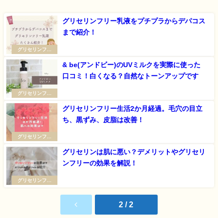
グリセリンフリー乳液をプチプラからデパコス
まで紹介！
グリセリンフリ
ー・毛穴ケア
& be(アンドビー)のUVミルクを実際に使った
口コミ！白くなる？自然なトーンアップです
グリセリンフリ
ー・毛穴ケア
グリセリンフリー生活2か月経過。毛穴の目立
ち、黒ずみ、皮脂は改善！
グリセリンフリ
ー・毛穴ケア
グリセリンは肌に悪い？デメリットやグリセリ
ンフリーの効果を解説！
グリセリンフリ
ー・毛穴ケア
2 / 2