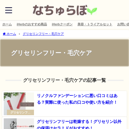
ホーム
iHerbのおすすめ商品
iHerbクーポン
美容・トライアルセット
お問い
ホーム
グリセリンフリー・毛穴ケア
グリセリンフリー・毛穴ケア
グリセリンフリー・毛穴ケアの記事一覧
リノクルファンデーションに悪い口コミはあ
る？実際に使った私の口コや使い方を紹介！
グリセリンフリ
ー・毛穴ケア
グリセリンフリーは乾燥する！グリセリン以外
の保湿はセラミドがおすすめ！