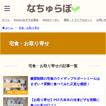
ホーム
iHerbのおすすめ商品
iHerbクーポン
美容・トライアルセット
お問い
ホーム
宅食・お取り寄せ
宅食・お取り寄せ
宅食・お取り寄せの記事一覧
糖質制限の宅食のライザップサポートミールは
まずい？実際に食べてみた正直な感想！
宅食・お取り寄せ
【お取り寄せ】PST六本木の冷凍ピザを実際に
食べた私の口コミ