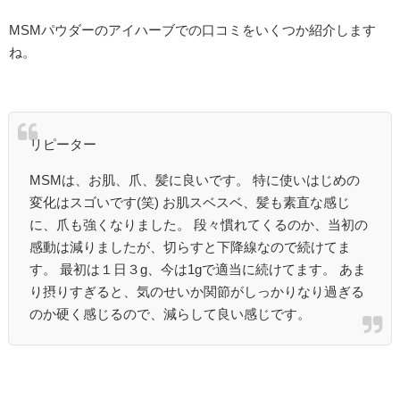
MSMパウダーのアイハーブでの口コミをいくつか紹介します
ね。
リピーター
MSMは、お肌、爪、髪に良いです。 特に使いはじめの
変化はスゴいです(笑) お肌スベスベ、髪も素直な感じ
に、爪も強くなりました。 段々慣れてくるのか、当初の
感動は減りましたが、切らすと下降線なので続けてま
す。 最初は１日３g、今は1gで適当に続けてます。 あま
り摂りすぎると、気のせいか関節がしっかりなり過ぎる
のか硬く感じるので、減らして良い感じです。