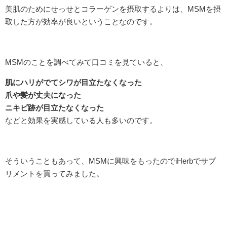
美肌のためにせっせとコラーゲンを摂取するよりは、MSMを摂
取した方が効率が良いということなのです。
MSMのことを調べてみて口コミを見ていると、
肌にハリがでてシワが目立たなくなった
爪や髪が丈夫になった
ニキビ跡が目立たなくなった
などと効果を実感している人も多いのです。
そういうこともあって、MSMに興味をもったのでiHerbでサプ
リメントを買ってみました。