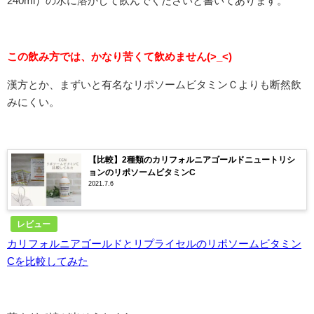
240ml）の水に溶かして飲んでくださいと書いてあります。
この飲み方では、かなり苦くて飲めません(>_<)
漢方とか、まずいと有名なリポソームビタミンＣよりも断然飲
みにくい。
【比較】2種類のカリフォルニアゴールドニュートリシ
ョンのリポソームビタミンC
2021.7.6
レビュー
カリフォルニアゴールドとリプライセルのリポソームビタミン
Cを比較してみた