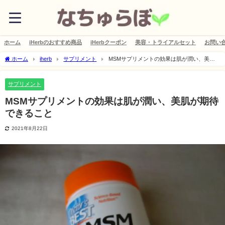
ホーム
iHerbのおすすめ商品
iHerbクーポン
美容・トライアルセット
お問い
ホーム
iherb
サプリメント
MSMサプリメントの効果は肌が潤い、美肌
が期待できること
サプリメント
MSMサプリメントの効果は肌が潤い、美肌が期待
できること
2021年8月22日