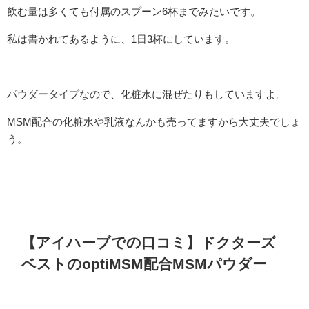
飲む量は多くても付属のスプーン6杯までみたいです。
私は書かれてあるように、1日3杯にしています。
パウダータイプなので、化粧水に混ぜたりもしていますよ。
MSM配合の化粧水や乳液なんかも売ってますから大丈夫でしょ
う。
【アイハーブでの口コミ】ドクターズ
ベストのoptiMSM配合MSMパウダー