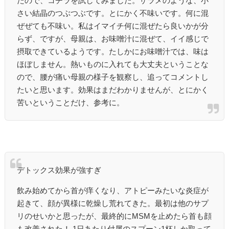
たので、コチラを試してみました。ザラメのような、小
さい結晶のつぶつぶです。とにかく不味いです。何に混
ぜぜても不味い。私はイマイチ何に混ぜたら良いかが分
らず、ですが、母親は、お味噌汁に混ぜて、イイ感じで
摂取できているようです。たしかにお味噌汁では、味は
ほぼしません。熱いものに入れても大丈夫ということな
ので、腰が痛い母親の様子を観察し、追ってコメントし
たいと思います。効果はまだわかりませんが、とにかく
苦いということだけ、参考に。
デトックス効果が強すぎ
飲み始めてから首が痒くなり、アトピーみたいな炎症が
起きて、顔が異様に乾燥し荒れてきた。最初は他のサプ
リのせいかと思ったが、最終的にMSMを止めたら首も顔
も改善された！ 1日あたり付属のスプーン1杯しか取って