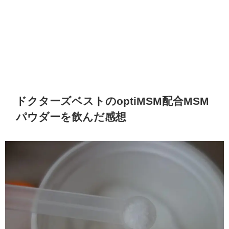
ドクターズベストのoptiMSM配合MSM
パウダーを飲んだ感想