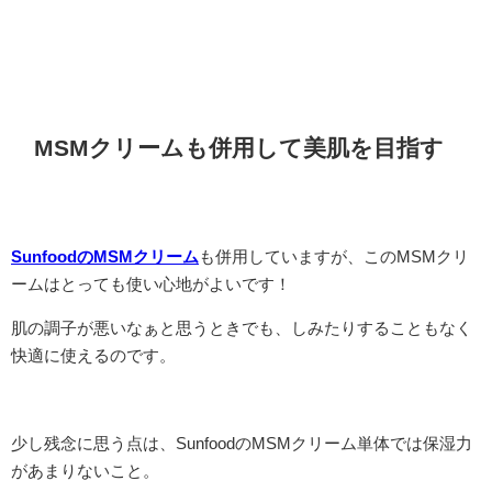
MSMクリームも併用して美肌を目指す
SunfoodのMSMクリーム
も併用していますが、このMSMクリ
ームはとっても使い心地がよいです！
肌の調子が悪いなぁと思うときでも、しみたりすることもなく
快適に使えるのです。
少し残念に思う点は、SunfoodのMSMクリーム単体では保湿力
があまりないこと。