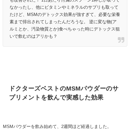
なかったし、他にビタミンやミネラルのサプリも取って
たけど、MSMのデトックス効果が強すぎて、必要な栄養
素まで排出されてしまったんだろうな。 逆に変な物(ア
ルミとか、汚染物質とか)食べちゃった時にデトックス狙
いで飲むのはアリかも？
ドクターズベストのMSMパウダーのサ
プリメントを飲んで実感した効果
MSMパウダーを飲み始めて、2週間ほど経過しました。