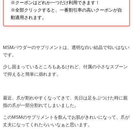
※クーポンはどれか一つだけ利用できます！
※全部クリックすると、一番割引率の高いクーポンが自
動適用されます。
MSMパウダーのサプリメントは、透明な白い結晶で匂いはない
です。
少し固まっているところもあるけれど、付属の小さなスプーン
で抑えると簡単に崩れます。
最近、爪が割れやすくなってきて、先日は足をぶつけた時に親
指の爪が一部分割れてしまいました。
このMSMのサプリメントを飲んでお肌がきれいになって、爪が
丈夫になってくれたらいいなぁと思います。