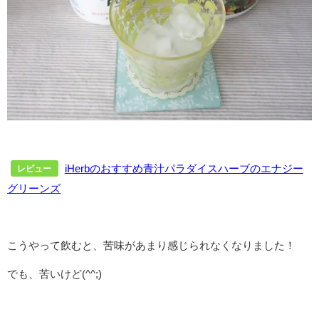
iHerbのおすすめ青汁パラダイスハーブのエナジー
レビュー
グリーンズ
こうやって飲むと、苦味があまり感じられなくなりました！
でも、苦いけど(^^;)