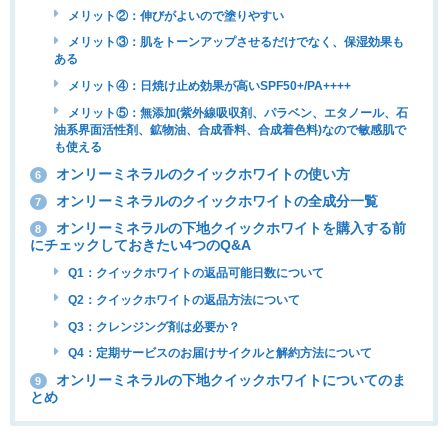
メリット②：伸びがよいので塗りやすい
メリット③：肌をトーンアップさせるだけでなく、保湿効果も
ある
メリット④：日焼け止め効果が高いSPF50+/PA++++
メリット⑤：無添加(紫外線吸収剤、パラベン、エタノール、石
油系界面活性剤、鉱物油、合成香料、合成着色料)なので敏感肌で
も使える
オンリーミネラルのクイックホワイトの使い方
6
オンリーミネラルのクイックホワイトの全成分一覧
7
オンリーミネラルの下地クイックホワイトを購入する前
8
にチェックしておきたい4つのQ&A
Q1：クイックホワイトの返品可能日数について
Q2：クイックホワイトの返品方法について
Q3：クレンジング剤は必要か？
Q4：定期サービスのお届けサイクルと解約方法について
オンリーミネラルの下地クイックホワイトについてのま
9
とめ