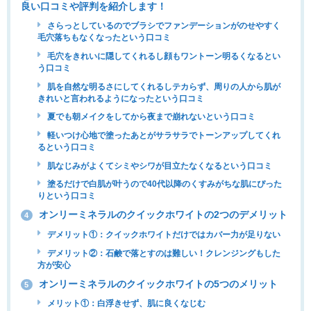
良い口コミや評判を紹介します！
さらっとしているのでブラシでファンデーションがのせやすく
毛穴落ちもなくなったという口コミ
毛穴をきれいに隠してくれるし顔もワントーン明るくなるとい
う口コミ
肌を自然な明るさにしてくれるしテカらず、周りの人から肌が
きれいと言われるようになったという口コミ
夏でも朝メイクをしてから夜まで崩れないという口コミ
軽いつけ心地で塗ったあとがサラサラでトーンアップしてくれ
るという口コミ
肌なじみがよくてシミやシワが目立たなくなるという口コミ
塗るだけで白肌が叶うので40代以降のくすみがちな肌にぴった
りという口コミ
オンリーミネラルのクイックホワイトの2つのデメリット
4
デメリット①：クイックホワイトだけではカバー力が足りない
デメリット②：石鹸で落とすのは難しい！クレンジングもした
方が安心
オンリーミネラルのクイックホワイトの5つのメリット
5
メリット①：白浮きせず、肌に良くなじむ