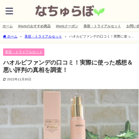
ホーム
iHerbのおすすめ商品
iHerbクーポン
美容・トライアルセット
お問い
ホーム
美容・トライアルセット
ハオルビファンデの口コミ！実際に使った
感想＆悪い評判の真相を調査！
美容・トライアルセット
ハオルビファンデの口コミ！実際に使った感想＆
悪い評判の真相を調査！
2022年11月30日