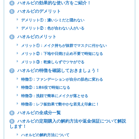
ハオルビの効果的な使い方をご紹介！
4
ハオルビのデメリット
5
デメリット①：濃いシミだと隠れない
デメリット②：色が合わない人がいる
ハオルビのメリット
6
メリット①：メイク持ちが抜群でマスクに付かない
メリット②：下地や日焼け止め不要で時短になる
メリット③：乾燥しらずでツヤがでる
ハオルビの特徴を確認しておきましょう！
7
特徴①：ファンデーションが自分の肌色に変わる
特徴②：1本6役で時短になる
特徴③：洗顔で簡単にメイクが落とせる
特徴④：レフ板効果で艶やかな若見え印象に！
ハオルビの全成分一覧
8
ハオルビの定期購入の解約方法や返金保証について解説
9
します！
ハオルビの解約方法について