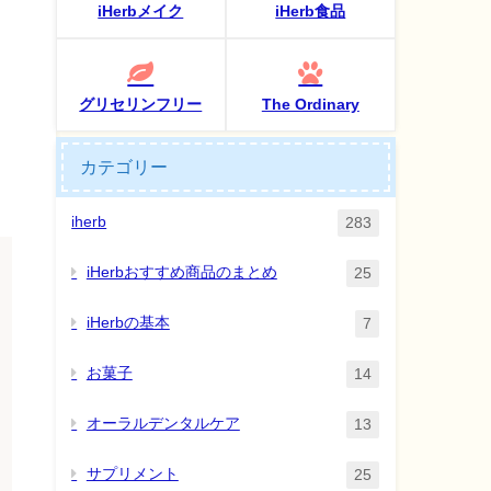
iHerbメイク
iHerb食品
グリセリンフリー
The Ordinary
カテゴリー
iherb
283
iHerbおすすめ商品のまとめ
25
iHerbの基本
7
お菓子
14
オーラルデンタルケア
13
サプリメント
25