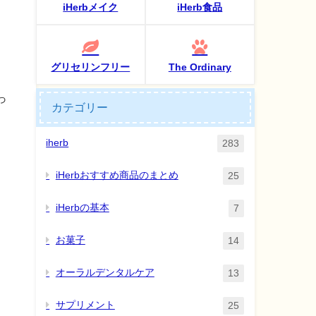
iHerbメイク
iHerb食品
グリセリンフリー
The Ordinary
っ
カテゴリー
iherb
283
iHerbおすすめ商品のまとめ
25
iHerbの基本
7
お菓子
14
オーラルデンタルケア
13
サプリメント
25