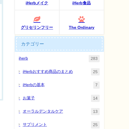
iHerbメイク
iHerb食品
グリセリンフリー
The Ordinary
カテゴリー
iherb
283
iHerbおすすめ商品のまとめ
25
iHerbの基本
7
お菓子
14
オーラルデンタルケア
13
サプリメント
25