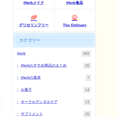
iHerbメイク
iHerb食品
グリセリンフリー
The Ordinary
カテゴリー
iherb
283
iHerbおすすめ商品のまとめ
25
iHerbの基本
7
お菓子
14
オーラルデンタルケア
13
サプリメント
25