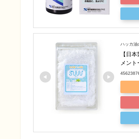
ハッカ油
【日本製
メント
4562387