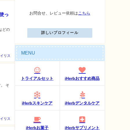
お問合せ、レビュー依頼は
こちら
に使っ
などの
詳しいプロフィール
MENU
イリス
トライアルセット
iHerbおすすめ商品
。 そ
iHerbスキンケア
iHerbデンタルケア
イリス
iHerbお菓子
iHerbサプリメント