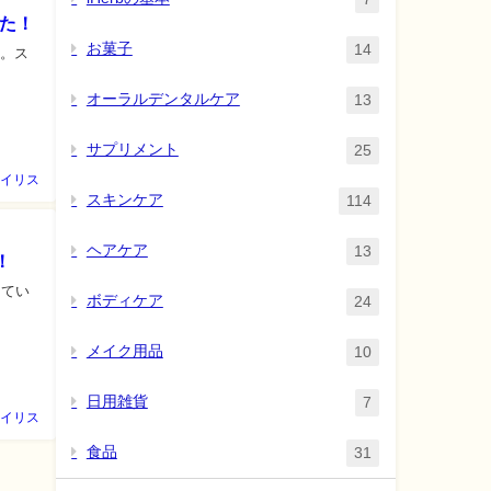
した！
お菓子
14
す。ス
オーラルデンタルケア
13
サプリメント
25
イリス
スキンケア
114
ヘアケア
13
！
してい
ボディケア
24
メイク用品
10
日用雑貨
7
イリス
食品
31