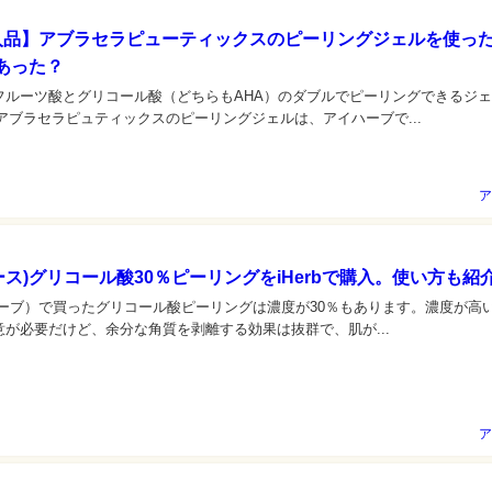
b購入品】アブラセラピューティックスのピーリングジェルを使っ
あった？
フルーツ酸とグリコール酸（どちらもAHA）のダブルでピーリングできるジ
アブラセラピュティックスのピーリングジェルは、アイハーブで...
ア
(ユース)グリコール酸30％ピーリングをiHerbで購入。使い方も紹
イハーブ）で買ったグリコール酸ピーリングは濃度が30％もあります。濃度が高
が必要だけど、余分な角質を剥離する効果は抜群で、肌が...
ア