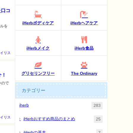
た口コ
iHerbボディケア
iHerbヘアケア
ェルを
iHerbメイク
iHerb食品
イリス
グリセリンフリー
The Ordinary
介！
いので
カテゴリー
iherb
283
イリス
iHerbおすすめ商品のまとめ
25
iHerbの基本
7