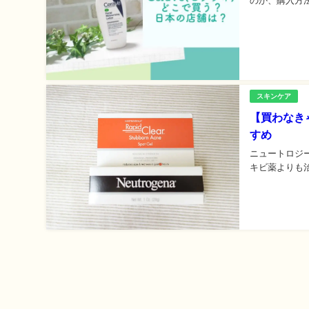
のか、購入方法に
スキンケア
【買わなき
すめ
ニュートロジ
キビ薬よりも