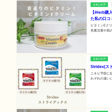
スキンケア
【iHer
た私の口コ
ビタミンEク
色素沈着や肌
スキンケア
Stride
ニキビ予防に効
れぞれの違いにつ