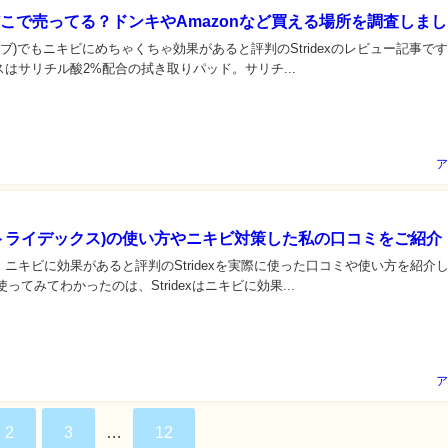
xはどこで売ってる？ドンキやAmazonなど買える場所を調査しま
イハーブ)でもニキビにめちゃくちゃ効果があると評判のStridexのレビュー記事で
はサリチル酸2%配合の拭き取りパッド。サリチ...
ア
x(ストライデックス)の使い方やニキビ対策した私の口コミをご紹介
ニキビに効果があると評判のStridexを実際に使った口コミや使い方を紹介
ってみてわかったのは、Stridexはニキビに効果...
ア
2
3
…
12