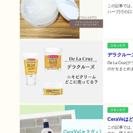
この記事では、
ハーブ)での口
スキンケア
デラクルー
De La C
のかをまとめま
スキンケア
CeraV
この記事では、