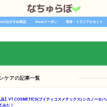
erbのおすすめ商品
iHerbクーポン
美容・トライアルセット
ンケアの記事一覧
購入品】VT COSMETICS(ブイティコスメテックス) シカノーセ
てみた！