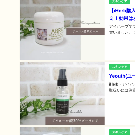
スキンケア
【iHer
ミ！効果は
アイハーブで
買いました。 
スキンケア
Yeouth
iHerb（ア
取扱いには注意
スキンケア