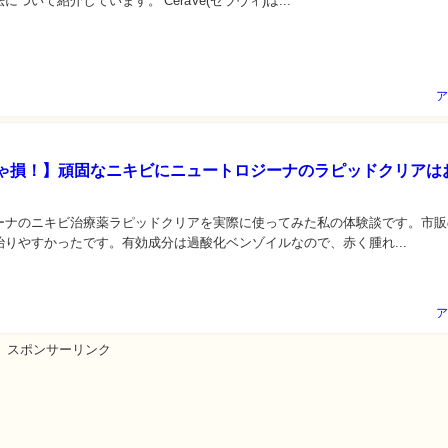
ついて紹介しています。 CeraVe(セラヴィ)は...
ア
ゃ損！】頑固なニキビにニュートロジーナのラピッドクリアは
ーナのニキビ治療薬ラピッドクリアを実際に使ってみた私の体験談です。市販
治りやすかったです。有効成分は過酸化ベンゾイルなので、赤く腫れ...
ア
スポンサーリンク