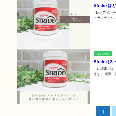
Stride
iHerb(ア
トライデックス
スキンケア
Stride
この記事では、
ます。 実際に使
1