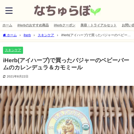
ホーム
iHerbのおすすめ商品
iHerbクーポン
美容・トライアルセット
お問い
ホーム
iherb
スキンケア
iHerb(アイハーブ)で買ったバジャーのベビーバ
ームのカレンデュラ＆カモミール
スキンケア
iHerb(アイハーブ)で買ったバジャーのベビーバー
ムのカレンデュラ＆カモミール
2021年8月22日